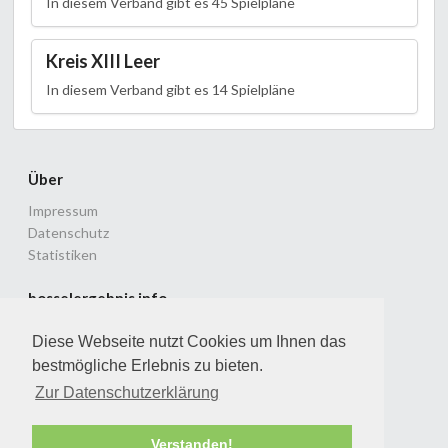
In diesem Verband gibt es 45 Spielpläne
Kreis XIII Leer
In diesem Verband gibt es 14 Spielpläne
Über
Impressum
Datenschutz
Statistiken
bosselergebnis.info
Ligenspielbetrieb im Landesverband Ostfriesland
Diese Webseite nutzt Cookies um Ihnen das
© 2010 - 2026 Dirk & Patrick Lammers
bestmögliche Erlebnis zu bieten.
Version: 2.3.0 vom 04.06.2026
Zur Datenschutzerklärung
Mit freundlicher Unterstützung von
Verstanden!