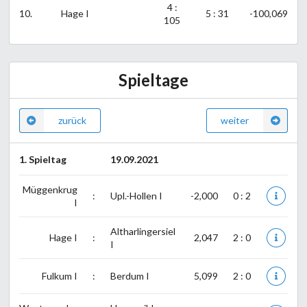
4 :
10.
Hage I
5 : 31
-100,069
105
Spieltage
zurück
weiter
1. Spieltag
19.09.2021
Müggenkrug
:
Upl.-Hollen I
-2,000
0 : 2
I
Altharlingersiel
Hage I
:
2,047
2 : 0
I
Fulkum I
:
Berdum I
5,099
2 : 0