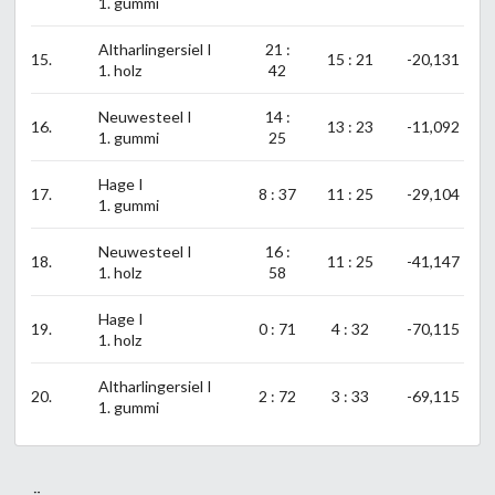
1. gummi
Altharlingersiel I
21 :
15.
15 : 21
-20,131
1. holz
42
Neuwesteel I
14 :
16.
13 : 23
-11,092
1. gummi
25
Hage I
17.
8 : 37
11 : 25
-29,104
1. gummi
Neuwesteel I
16 :
18.
11 : 25
-41,147
1. holz
58
Hage I
19.
0 : 71
4 : 32
-70,115
1. holz
Altharlingersiel I
20.
2 : 72
3 : 33
-69,115
1. gummi