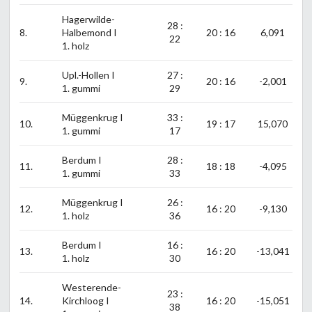
Hagerwilde-
28 :
8.
Halbemond I
20 : 16
6,091
22
1. holz
Upl.-Hollen I
27 :
9.
20 : 16
-2,001
1. gummi
29
Müggenkrug I
33 :
10.
19 : 17
15,070
1. gummi
17
Berdum I
28 :
11.
18 : 18
-4,095
1. gummi
33
Müggenkrug I
26 :
12.
16 : 20
-9,130
1. holz
36
Berdum I
16 :
13.
16 : 20
-13,041
1. holz
30
Westerende-
23 :
14.
Kirchloog I
16 : 20
-15,051
38