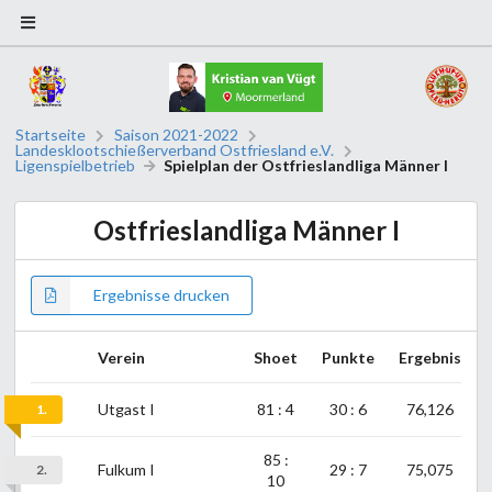
Startseite
Saison 2021-2022
Landesklootschießerverband Ostfriesland e.V.
Ligenspielbetrieb
Spielplan der Ostfrieslandliga Männer I
Ostfrieslandliga Männer I
Ergebnisse drucken
Verein
Shoet
Punkte
Ergebnis
Utgast I
81 : 4
30 : 6
76,126
1.
85 :
Fulkum I
29 : 7
75,075
2.
10