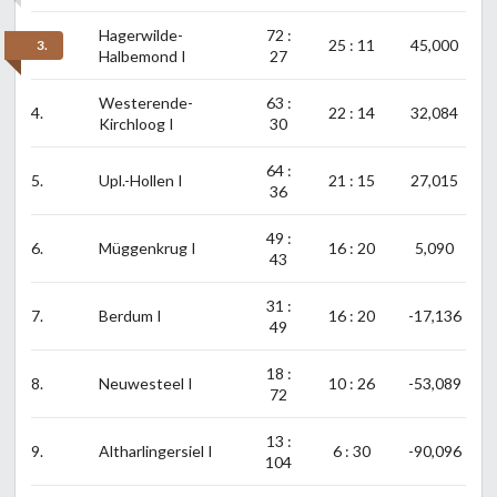
Hagerwilde-
72 :
25 : 11
45,000
3.
Halbemond I
27
Westerende-
63 :
4.
22 : 14
32,084
Kirchloog I
30
64 :
5.
Upl.-Hollen I
21 : 15
27,015
36
49 :
6.
Müggenkrug I
16 : 20
5,090
43
31 :
7.
Berdum I
16 : 20
-17,136
49
18 :
8.
Neuwesteel I
10 : 26
-53,089
72
13 :
9.
Altharlingersiel I
6 : 30
-90,096
104