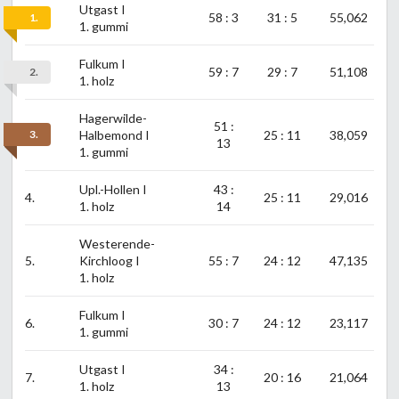
Utgast I
58 : 3
31 : 5
55,062
1.
1. gummi
Fulkum I
59 : 7
29 : 7
51,108
2.
1. holz
Hagerwilde-
51 :
3.
Halbemond I
25 : 11
38,059
13
1. gummi
Upl.-Hollen I
43 :
4.
25 : 11
29,016
1. holz
14
Westerende-
5.
Kirchloog I
55 : 7
24 : 12
47,135
1. holz
Fulkum I
6.
30 : 7
24 : 12
23,117
1. gummi
Utgast I
34 :
7.
20 : 16
21,064
1. holz
13