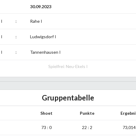
30.09.2023
I
:
Rahe I
 I
:
Ludwigsdorf I
 I
:
Tannenhausen I
Spielfrei: Neu-Ekels I
Gruppentabelle
Shoet
Punkte
Ergebni
73 : 0
22 : 2
73,014