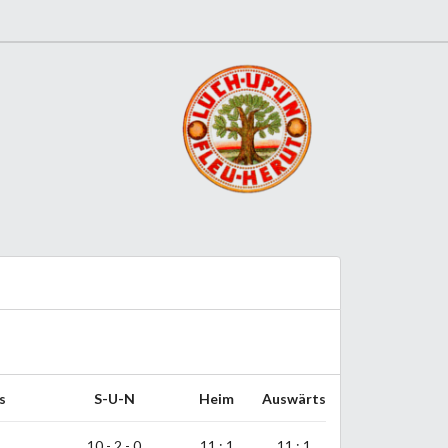
s
S-U-N
Heim
Auswärts
10 - 2 - 0
11 : 1
11 : 1