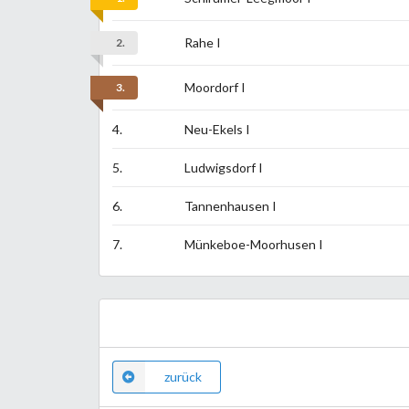
Rahe I
2.
Moordorf I
3.
4.
Neu-Ekels I
5.
Ludwigsdorf I
6.
Tannenhausen I
7.
Münkeboe-Moorhusen I
zurück