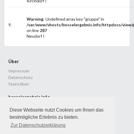
Kirchdorf I
Warning
: Undefined array key "gruppe" in
9.
/var/www/vhosts/bosselergebnis.info/httpdocs/view/p
on line
287
Neudorf I
Über
Impressum
Datenschutz
Statistiken
bosselergebnis.info
Ligenspielbetrieb im Landesverband Ostfriesland
Diese Webseite nutzt Cookies um Ihnen das
© 2010 - 2026 Dirk & Patrick Lammers
bestmögliche Erlebnis zu bieten.
Version: 2.3.0 vom 04.06.2026
Zur Datenschutzerklärung