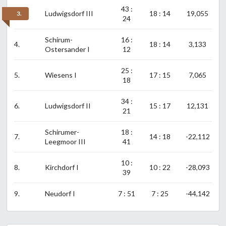
43 :
Ludwigsdorf III
18 : 14
19,055
3.
24
Schirum-
16 :
4.
18 : 14
3,133
Ostersander I
12
25 :
5.
Wiesens I
17 : 15
7,065
18
34 :
6.
Ludwigsdorf II
15 : 17
12,131
21
Schirumer-
18 :
7.
14 : 18
-22,112
Leegmoor III
41
10 :
8.
Kirchdorf I
10 : 22
-28,093
39
9.
Neudorf I
7 : 51
7 : 25
-44,142