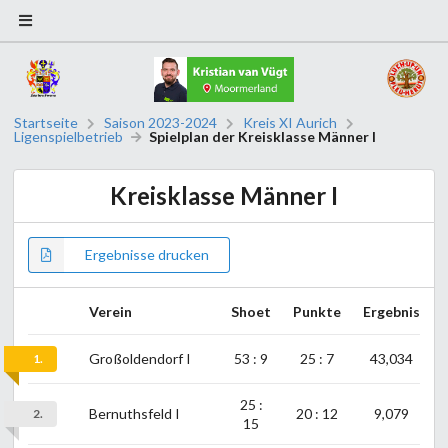
Startseite
Saison 2023-2024
Kreis XI Aurich
Ligenspielbetrieb
Spielplan der Kreisklasse Männer I
Kreisklasse Männer I
Ergebnisse drucken
Verein
Shoet
Punkte
Ergebnis
Großoldendorf I
53 : 9
25 : 7
43,034
1.
25 :
Bernuthsfeld I
20 : 12
9,079
2.
15