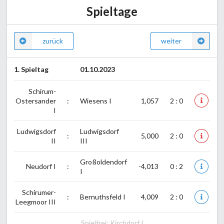
Spieltage
zurück
weiter
1. Spieltag
01.10.2023
Schirum-
Ostersander
:
Wiesens I
1,057
2 : 0
I
Ludwigsdorf
Ludwigsdorf
:
5,000
2 : 0
II
III
Großoldendorf
Neudorf I
:
-4,013
0 : 2
I
Schirumer-
:
Bernuthsfeld I
4,009
2 : 0
Leegmoor III
Spielfrei: Kirchdorf I