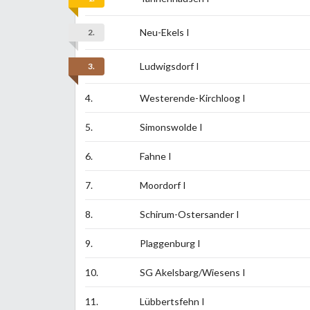
Neu-Ekels I
2.
Ludwigsdorf I
3.
4.
Westerende-Kirchloog I
5.
Simonswolde I
6.
Fahne I
7.
Moordorf I
8.
Schirum-Ostersander I
9.
Plaggenburg I
10.
SG Akelsbarg/Wiesens I
11.
Lübbertsfehn I