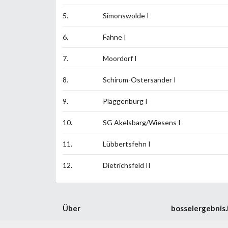
5.
Simonswolde I
6.
Fahne I
7.
Moordorf I
8.
Schirum-Ostersander I
9.
Plaggenburg I
10.
SG Akelsbarg/Wiesens I
11.
Lübbertsfehn I
12.
Dietrichsfeld II
Über
bosselergebnis.
Impressum
Ligenspielbetrieb