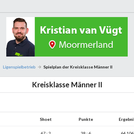
Ligenspielbetrieb
Spielplan der Kreisklasse Männer II
Kreisklasse Männer II
Shoet
Punkte
Ergebni
67 : 2
38 : 6
64,106