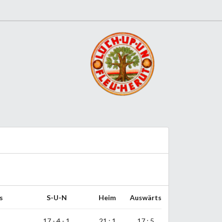
s
S-U-N
Heim
Auswärts
17 - 4 - 1
21 : 1
17 : 5