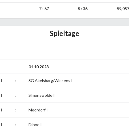
7 : 67
8 : 36
-59,05
Spieltage
01.10.2023
 I
:
SG Akelsbarg/Wiesens I
 I
:
Simonswolde I
 I
:
Moordorf I
 I
:
Fahne I