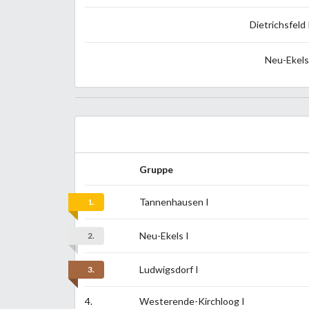
Dietrichsfeld 
Neu-Ekels
Gruppe
Tannenhausen I
1.
Neu-Ekels I
2.
Ludwigsdorf I
3.
4.
Westerende-Kirchloog I