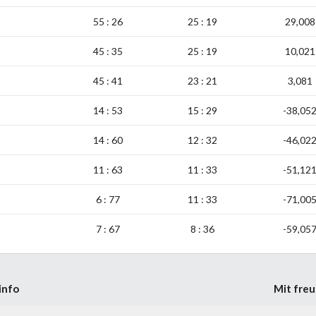
55 : 26
25 : 19
29,008
45 : 35
25 : 19
10,021
45 : 41
23 : 21
3,081
14 : 53
15 : 29
-38,05
14 : 60
12 : 32
-46,02
11 : 63
11 : 33
-51,12
6 : 77
11 : 33
-71,00
7 : 67
8 : 36
-59,05
info
Mit freu
Semantic
 im Landesverband Ostfriesland