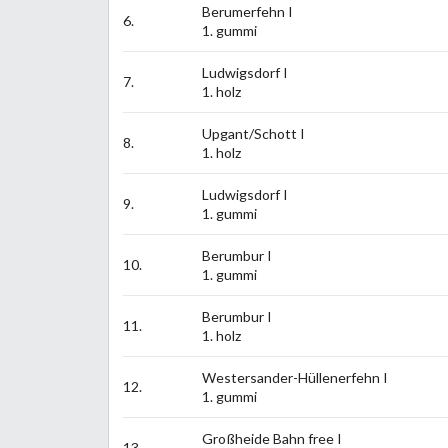
Berumerfehn I
6.
1. gummi
Ludwigsdorf I
7.
1. holz
Upgant/Schott I
8.
1. holz
Ludwigsdorf I
9.
1. gummi
Berumbur I
10.
1. gummi
Berumbur I
11.
1. holz
Westersander-Hüllenerfehn I
12.
1. gummi
Großheide Bahn free I
13.