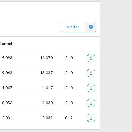
weiter
Gummi
5,098
11,070
2 : 0
9,063
13,037
2 : 0
1,007
4,017
2 : 0
0,056
1,030
2 : 0
-2,031
-5,039
0 : 2