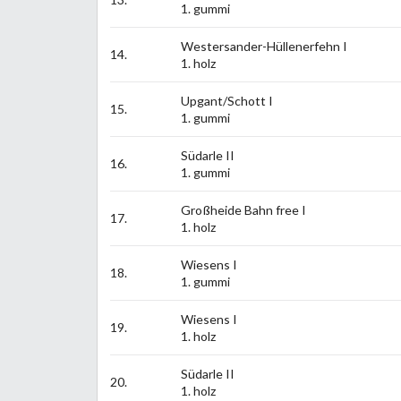
1. gummi
Westersander-Hüllenerfehn I
14.
1. holz
Upgant/Schott I
15.
1. gummi
Südarle II
16.
1. gummi
Großheide Bahn free I
17.
1. holz
Wiesens I
18.
1. gummi
Wiesens I
19.
1. holz
Südarle II
20.
1. holz