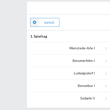
zurück
1. Spieltag
Menstede-Arle I
:
Berumerfehn I
:
Ludwigsdorf I
:
Berumbur I
:
Südarle II
: