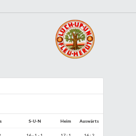
s
S-U-N
Heim
Auswärts
2
16 - 1 - 1
17 : 1
16 : 2