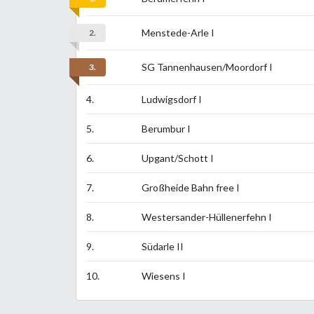
Menstede-Arle I
2.
SG Tannenhausen/Moordorf I
3.
4.
Ludwigsdorf I
5.
Berumbur I
6.
Upgant/Schott I
7.
Großheide Bahn free I
8.
Westersander-Hüllenerfehn I
9.
Südarle II
10.
Wiesens I