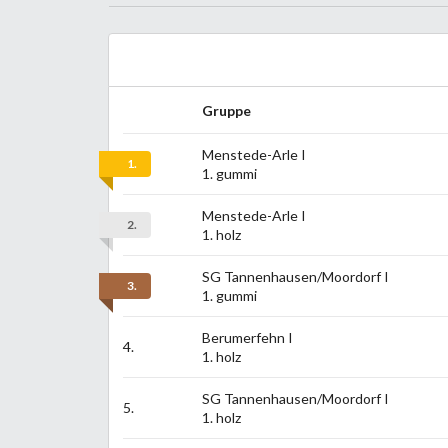
Gruppe
Menstede-Arle I
1.
1. gummi
Menstede-Arle I
2.
1. holz
SG Tannenhausen/Moordorf I
3.
1. gummi
Berumerfehn I
4.
1. holz
SG Tannenhausen/Moordorf I
5.
1. holz