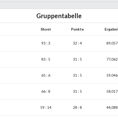
Gruppentabelle
Shoet
Punkte
Ergebni
93 : 3
32 : 4
89,057
83 : 5
31 : 5
77,062
65 : 6
31 : 5
59,046
66 : 8
31 : 5
58,017
59 : 14
28 : 8
44,088