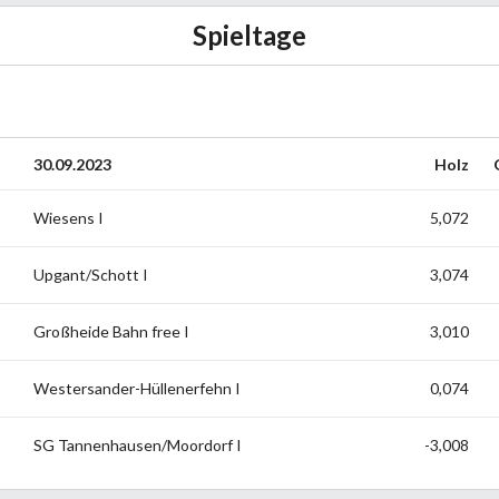
Spieltage
30.09.2023
Holz
Wiesens I
5,072
Upgant/Schott I
3,074
Großheide Bahn free I
3,010
Westersander-Hüllenerfehn I
0,074
SG Tannenhausen/Moordorf I
-3,008