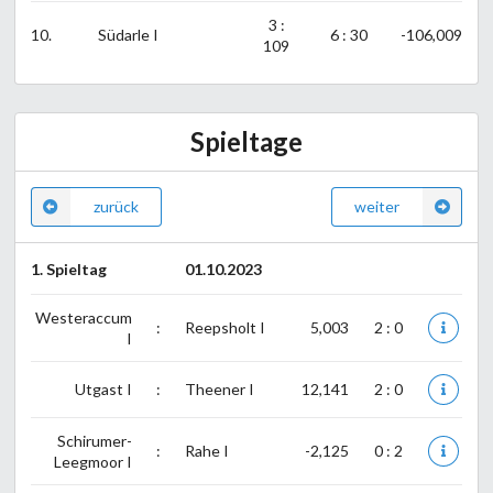
3 :
10.
Südarle I
6 : 30
-106,009
109
Spieltage
zurück
weiter
1. Spieltag
01.10.2023
Westeraccum
:
Reepsholt I
5,003
2 : 0
I
Utgast I
:
Theener I
12,141
2 : 0
Schirumer-
:
Rahe I
-2,125
0 : 2
Leegmoor I