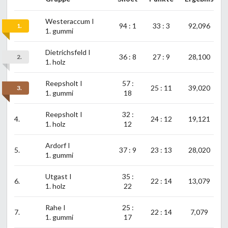
Westeraccum I
94 : 1
33 : 3
92,096
1.
1. gummi
Dietrichsfeld I
36 : 8
27 : 9
28,100
2.
1. holz
Reepsholt I
57 :
25 : 11
39,020
3.
1. gummi
18
Reepsholt I
32 :
4.
24 : 12
19,121
1. holz
12
Ardorf I
5.
37 : 9
23 : 13
28,020
1. gummi
Utgast I
35 :
6.
22 : 14
13,079
1. holz
22
Rahe I
25 :
7.
22 : 14
7,079
1. gummi
17