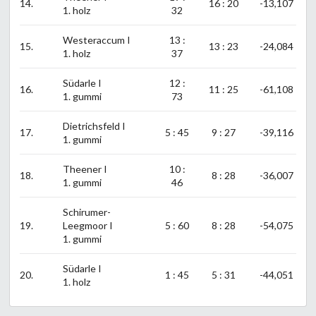
14.
16 : 20
-13,107
1. holz
32
Westeraccum I
13 :
15.
13 : 23
-24,084
1. holz
37
Südarle I
12 :
16.
11 : 25
-61,108
1. gummi
73
Dietrichsfeld I
17.
5 : 45
9 : 27
-39,116
1. gummi
Theener I
10 :
18.
8 : 28
-36,007
1. gummi
46
Schirumer-
19.
Leegmoor I
5 : 60
8 : 28
-54,075
1. gummi
Südarle I
20.
1 : 45
5 : 31
-44,051
1. holz