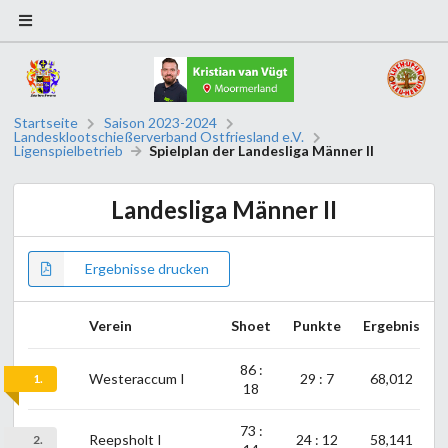
Startseite
Saison 2023-2024
Landesklootschießerverband Ostfriesland e.V.
Ligenspielbetrieb
Spielplan der Landesliga Männer II
Landesliga Männer II
Ergebnisse drucken
Verein
Shoet
Punkte
Ergebnis
86 :
Westeraccum I
29 : 7
68,012
1.
18
73 :
Reepsholt I
24 : 12
58,141
2.