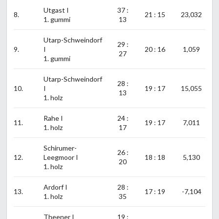
Utgast I
37 :
8.
21 : 15
23,032
1. gummi
13
Utarp-Schweindorf
29 :
9.
I
20 : 16
1,059
27
1. gummi
Utarp-Schweindorf
28 :
10.
I
19 : 17
15,055
13
1. holz
Rahe I
24 :
11.
19 : 17
7,011
1. holz
17
Schirumer-
26 :
12.
Leegmoor I
18 : 18
5,130
20
1. holz
Ardorf I
28 :
13.
17 : 19
-7,104
1. holz
35
Theener I
19 :