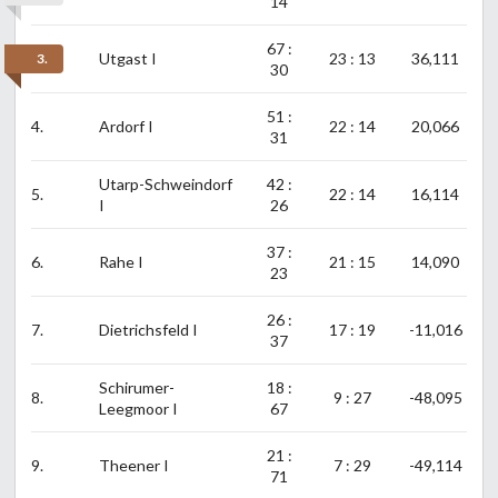
14
67 :
Utgast I
23 : 13
36,111
3.
30
51 :
4.
Ardorf I
22 : 14
20,066
31
Utarp-Schweindorf
42 :
5.
22 : 14
16,114
I
26
37 :
6.
Rahe I
21 : 15
14,090
23
26 :
7.
Dietrichsfeld I
17 : 19
-11,016
37
Schirumer-
18 :
8.
9 : 27
-48,095
Leegmoor I
67
21 :
9.
Theener I
7 : 29
-49,114
71