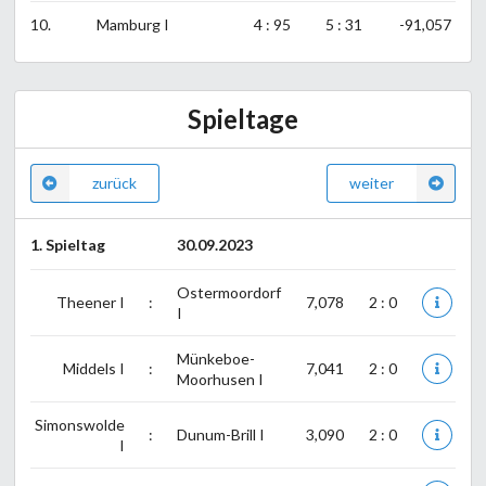
10.
Mamburg I
4 : 95
5 : 31
-91,057
Spieltage
zurück
weiter
1. Spieltag
30.09.2023
Ostermoordorf
Theener I
:
7,078
2 : 0
I
Münkeboe-
Middels I
:
7,041
2 : 0
Moorhusen I
Simonswolde
:
Dunum-Brill I
3,090
2 : 0
I