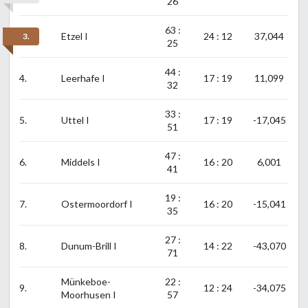
26
63 :
Etzel I
24 : 12
37,044
3.
25
44 :
4.
Leerhafe I
17 : 19
11,099
32
33 :
5.
Uttel I
17 : 19
-17,045
51
47 :
6.
Middels I
16 : 20
6,001
41
19 :
7.
Ostermoordorf I
16 : 20
-15,041
35
27 :
8.
Dunum-Brill I
14 : 22
-43,070
71
Münkeboe-
22 :
9.
12 : 24
-34,075
Moorhusen I
57