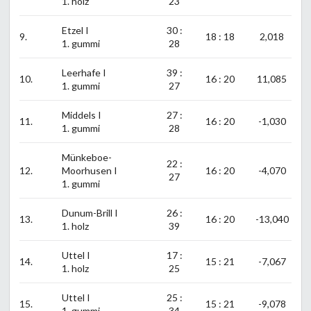
1. holz
23
Etzel I
30 :
9.
18 : 18
2,018
1. gummi
28
Leerhafe I
39 :
10.
16 : 20
11,085
1. gummi
27
Middels I
27 :
11.
16 : 20
-1,030
1. gummi
28
Münkeboe-
22 :
12.
Moorhusen I
16 : 20
-4,070
27
1. gummi
Dunum-Brill I
26 :
13.
16 : 20
-13,040
1. holz
39
Uttel I
17 :
14.
15 : 21
-7,067
1. holz
25
Uttel I
25 :
15.
15 : 21
-9,078
1. gummi
34