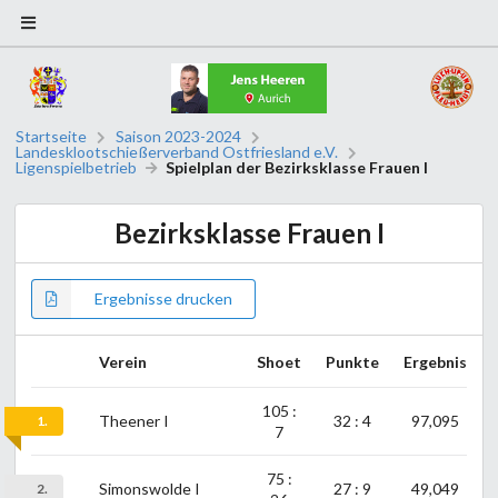
Startseite
Saison 2023-2024
Landesklootschießerverband Ostfriesland e.V.
Ligenspielbetrieb
Spielplan der Bezirksklasse Frauen I
Bezirksklasse Frauen I
Ergebnisse drucken
Verein
Shoet
Punkte
Ergebnis
105 :
Theener I
32 : 4
97,095
1.
7
75 :
Simonswolde I
27 : 9
49,049
2.