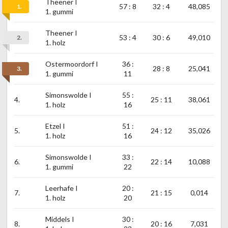
Theener I
57 : 8
32 : 4
48,085
1.
1. gummi
Theener I
53 : 4
30 : 6
49,010
2.
1. holz
Ostermoordorf I
36 :
28 : 8
25,041
3.
1. gummi
11
Simonswolde I
55 :
4.
25 : 11
38,061
1. holz
16
Etzel I
51 :
5.
24 : 12
35,026
1. holz
16
Simonswolde I
33 :
6.
22 : 14
10,088
1. gummi
22
Leerhafe I
20 :
7.
21 : 15
0,014
1. holz
20
Middels I
30 :
8.
20 : 16
7,031