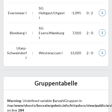
SG
Eversmeer I
:
Holtgast/Utgast
-1,095
0 : 2
I
SG
Blomberg I
:
Esens/Mamburg
7,010
2 : 0
I
Utarp-
Schweindorf
:
Westeraccum I
13,020
2 : 0
I
Gruppentabelle
Warning
: Undefined variable $anzahlGruppen in
/var/www/vhosts/bosselergebnis.info/httpdocs/view/public/arc
on line
284