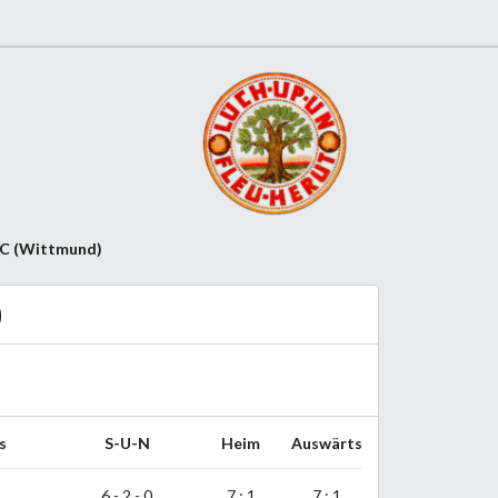
d C (Wittmund)
)
s
S-U-N
Heim
Auswärts
6 - 2 - 0
7 : 1
7 : 1