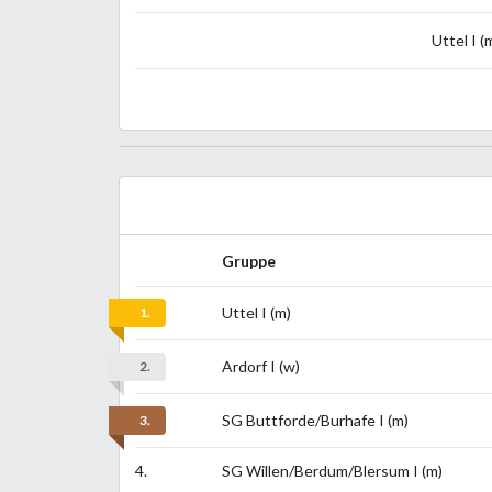
Uttel I (
Gruppe
Uttel I (m)
1.
Ardorf I (w)
2.
SG Buttforde/Burhafe I (m)
3.
4.
SG Willen/Berdum/Blersum I (m)