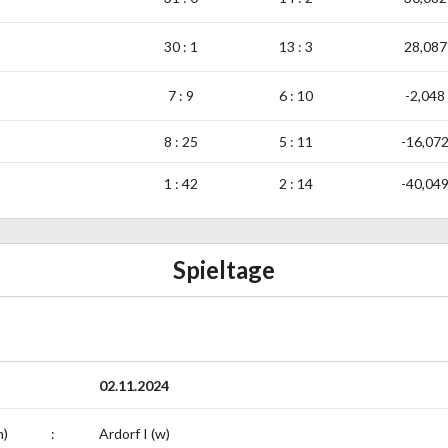
30 : 1
13 : 3
28,087
7 : 9
6 : 10
-2,048
8 : 25
5 : 11
-16,07
1 : 42
2 : 14
-40,04
Spieltage
02.11.2024
m)
:
Ardorf I (w)