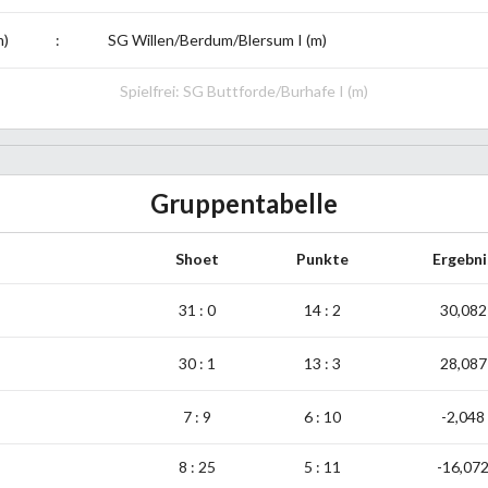
m)
:
SG Willen/Berdum/Blersum I (m)
Spielfrei: SG Buttforde/Burhafe I (m)
Gruppentabelle
Shoet
Punkte
Ergebni
31 : 0
14 : 2
30,082
30 : 1
13 : 3
28,087
7 : 9
6 : 10
-2,048
8 : 25
5 : 11
-16,07