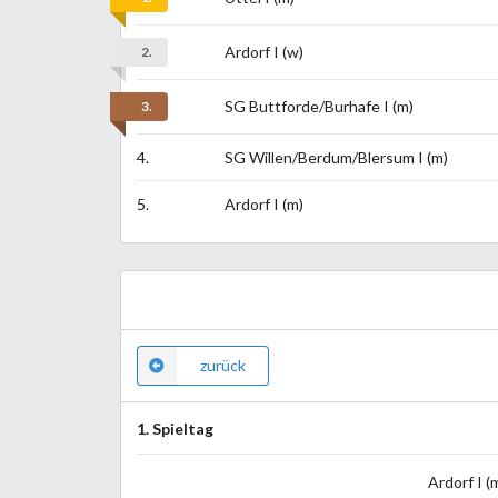
Ardorf I (w)
2.
SG Buttforde/Burhafe I (m)
3.
4.
SG Willen/Berdum/Blersum I (m)
5.
Ardorf I (m)
zurück
1. Spieltag
Ardorf I (