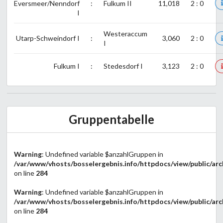
Eversmeer/Nenndorf
:
Fulkum II
11,018
2 : 0
I
Westeraccum
Utarp-Schweindorf I
:
3,060
2 : 0
I
Fulkum I
:
Stedesdorf I
3,123
2 : 0
Gruppentabelle
Warning
: Undefined variable $anzahlGruppen in
/var/www/vhosts/bosselergebnis.info/httpdocs/view/public/arc
on line
284
Warning
: Undefined variable $anzahlGruppen in
/var/www/vhosts/bosselergebnis.info/httpdocs/view/public/arc
on line
284