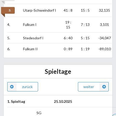
Utarp-Schweindorf I
41 : 8
15 : 5
32,135
3.
19 :
4.
Fulkum I
7 : 13
3,101
15
5.
Stedesdorf I
6 : 40
5 : 15
-34,047
6.
Fulkum II
0 : 89
1 : 19
-89,010
Spieltage
zurück
weiter
1. Spieltag
25.10.2025
SG