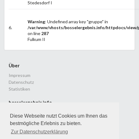
Stedesdorf I
Warning
: Undefined array key "gruppe" in
6.
/var/www/vhosts/bosselergebnis.info/httpdocs/view/p
on line
287
Fulkum II
Über
Impressum
Datenschutz
Statistiken
bosselergebnis.info
Ligenspielbetrieb im Landesverband Ostfriesland
Diese Webseite nutzt Cookies um Ihnen das
© 2010 - 2026 Dirk & Patrick Lammers
bestmögliche Erlebnis zu bieten.
Version: 2.3.0 vom 04.06.2026
Zur Datenschutzerklärung