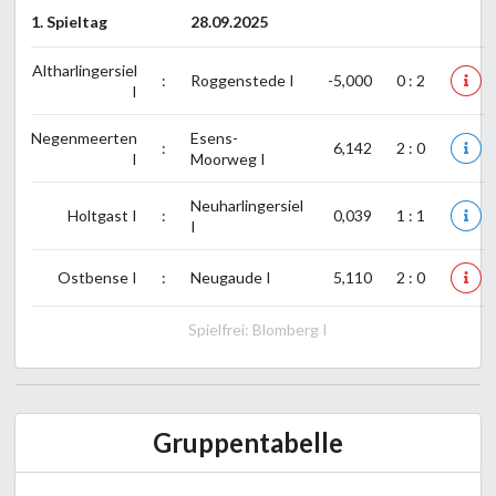
1. Spieltag
28.09.2025
Altharlingersiel
:
Roggenstede I
-5,000
0 : 2
I
Negenmeerten
Esens-
:
6,142
2 : 0
I
Moorweg I
Neuharlingersiel
Holtgast I
:
0,039
1 : 1
I
Ostbense I
:
Neugaude I
5,110
2 : 0
Spielfrei: Blomberg I
Gruppentabelle