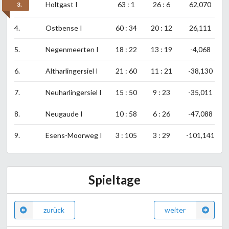
Holtgast I
63 : 1
26 : 6
62,070
3.
4.
Ostbense I
60 : 34
20 : 12
26,111
5.
Negenmeerten I
18 : 22
13 : 19
-4,068
6.
Altharlingersiel I
21 : 60
11 : 21
-38,130
7.
Neuharlingersiel I
15 : 50
9 : 23
-35,011
8.
Neugaude I
10 : 58
6 : 26
-47,088
9.
Esens-Moorweg I
3 : 105
3 : 29
-101,141
Spieltage
zurück
weiter