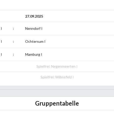
27.09.2025
 I
:
Nenndorf I
 I
:
Ochtersum I
 I
:
Mamburg I
Spielfrei: Negenmeerten I
Spielfrei: Willmsfeld I
Gruppentabelle