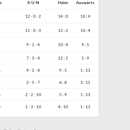
s
S-U-N
Heim
Auswärts
12 - 0 - 2
14 : 0
10 : 4
11 - 0 - 3
12 : 2
10 : 4
9 - 1 - 4
10 : 4
9 : 5
7 - 3 - 4
12 : 2
5 : 9
6
4 - 2 - 8
9 : 5
1 : 13
9
2 - 5 - 7
6 : 8
3 : 11
6
2 - 2 - 10
5 : 9
1 : 13
0
1 - 3 - 10
4 : 10
1 : 13