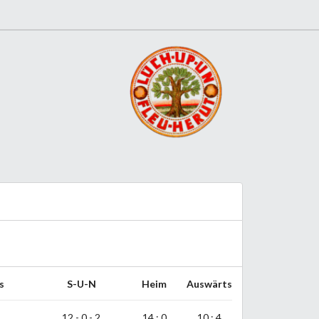
s
S-U-N
Heim
Auswärts
12 - 0 - 2
14 : 0
10 : 4