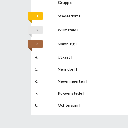
Gruppe
Stedesdorf I
1.
Willmsfeld I
2.
Mamburg I
3.
4.
Utgast I
5.
Nenndorf I
6.
Negenmeerten I
7.
Roggenstede I
8.
Ochtersum I