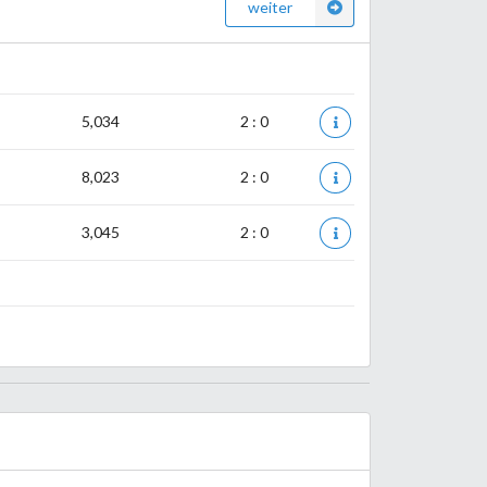
weiter
5,034
2 : 0
8,023
2 : 0
3,045
2 : 0