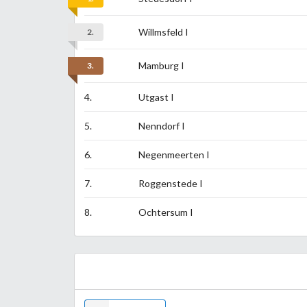
Willmsfeld I
2.
Mamburg I
3.
4.
Utgast I
5.
Nenndorf I
6.
Negenmeerten I
7.
Roggenstede I
8.
Ochtersum I