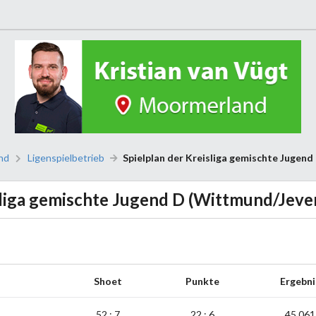
nd
Ligenspielbetrieb
Spielplan der Kreisliga gemischte Jugen
liga gemischte Jugend D (Wittmund/Jeve
Shoet
Punkte
Ergebni
52 : 7
22 : 6
45,061