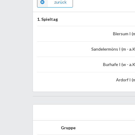
zurück
1. Spieltag
Blersum I (
Sandelermöns I (m - a.K
Burhafe I (w - a.K
Ardorf I (
Gruppe