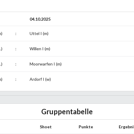
04.10.2025
m)
:
Uttel I (m)
.)
:
Willen I (m)
.)
:
Moorwarfen I (m)
m)
:
Ardorf I (w)
Gruppentabelle
Shoet
Punkte
Ergebni