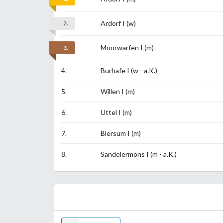
Ardorf I (w)
2.
Moorwarfen I (m)
3.
4.
Burhafe I (w - a.K.)
5.
Willen I (m)
6.
Uttel I (m)
7.
Blersum I (m)
8.
Sandelermöns I (m - a.K.)