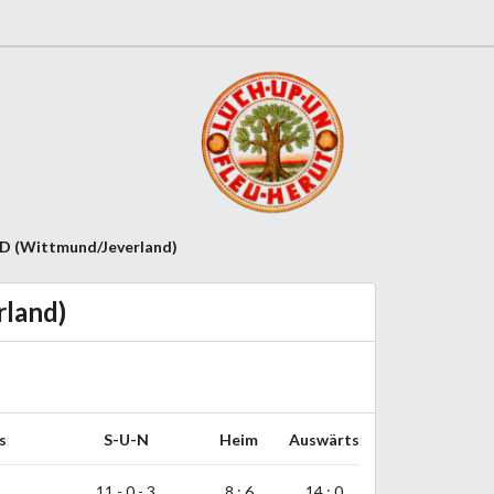
d D (Wittmund/Jeverland)
rland)
s
S-U-N
Heim
Auswärts
11 - 0 - 3
8 : 6
14 : 0