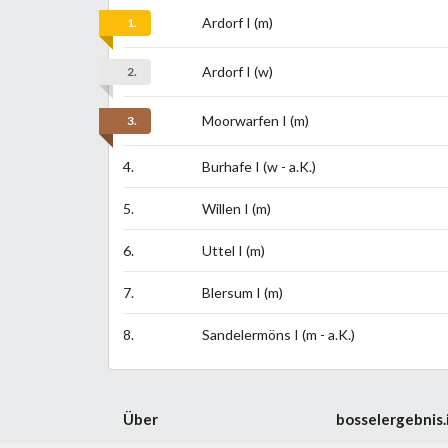
Ardorf I (m)
1.
Ardorf I (w)
2.
Moorwarfen I (m)
3.
4.
Burhafe I (w - a.K.)
5.
Willen I (m)
6.
Uttel I (m)
7.
Blersum I (m)
8.
Sandelermöns I (m - a.K.)
Über
bosselergebnis.