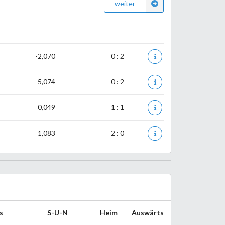
weiter
-2,070
0 : 2
-5,074
0 : 2
0,049
1 : 1
1,083
2 : 0
s
S-U-N
Heim
Auswärts