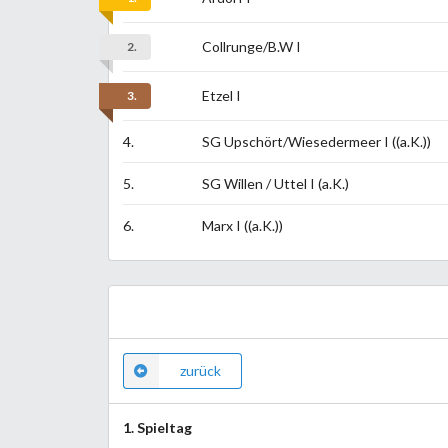
Collrunge/B.W I
2.
Etzel I
3.
4.
SG Upschört/Wiesedermeer I ((a.K.))
5.
SG Willen / Uttel I (a.K.)
6.
Marx I ((a.K.))
zurück
1. Spieltag