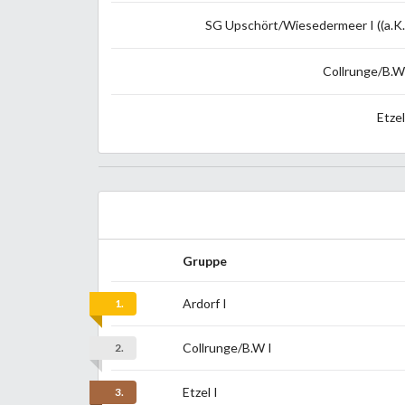
SG Upschört/Wiesedermeer I ((a.K.
Collrunge/B.W
Etzel
Gruppe
Ardorf I
1.
Collrunge/B.W I
2.
Etzel I
3.