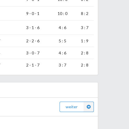
9 - 0 - 1
10 : 0
8 : 2
3
3 - 1 - 6
4 : 6
3 : 7
7
2 - 2 - 6
5 : 5
1 : 9
4
3 - 0 - 7
4 : 6
2 : 8
7
2 - 1 - 7
3 : 7
2 : 8
weiter