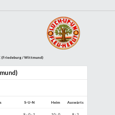
 C (Friedeburg / Wittmund)
ttmund)
s
S-U-N
Heim
Auswärts
9 - 0 - 1
10 : 0
8 : 2