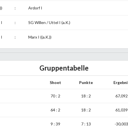
))
:
Ardorf I
 I
:
SG Willen / Uttel I (a.K.)
 I
:
Marx I ((a.K.))
Gruppentabelle
Shoet
Punkte
Ergebni
70 : 2
18 : 2
67,092
64 : 2
18 : 2
61,039
9 : 39
7 : 13
-30,00