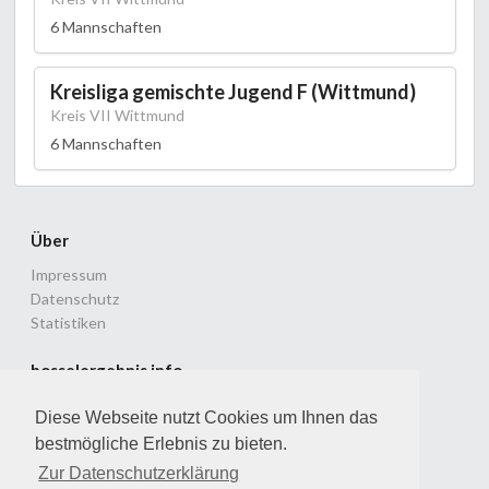
6 Mannschaften
Kreisliga gemischte Jugend F (Wittmund)
Kreis VII Wittmund
6 Mannschaften
Über
Impressum
Datenschutz
Statistiken
bosselergebnis.info
Ligenspielbetrieb im Landesverband Ostfriesland
Diese Webseite nutzt Cookies um Ihnen das
© 2010 - 2026 Dirk & Patrick Lammers
bestmögliche Erlebnis zu bieten.
Version: 2.3.0 vom 04.06.2026
Zur Datenschutzerklärung