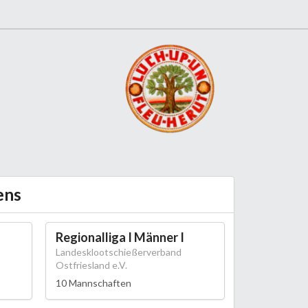
ens
Regionalliga I Männer I
Landesklootschießerverband
Ostfriesland e.V.
10 Mannschaften