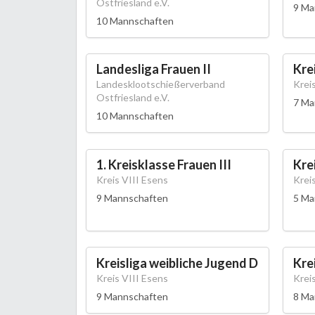
Ostfriesland e.V.
9 Ma
10 Mannschaften
Landesliga Frauen II
Krei
Landesklootschießerverband
Krei
Ostfriesland e.V.
7 Ma
10 Mannschaften
1. Kreisklasse Frauen III
Kre
Kreis VIII Esens
Krei
9 Mannschaften
5 Ma
Kreisliga weibliche Jugend D
Kre
Kreis VIII Esens
Krei
9 Mannschaften
8 Ma