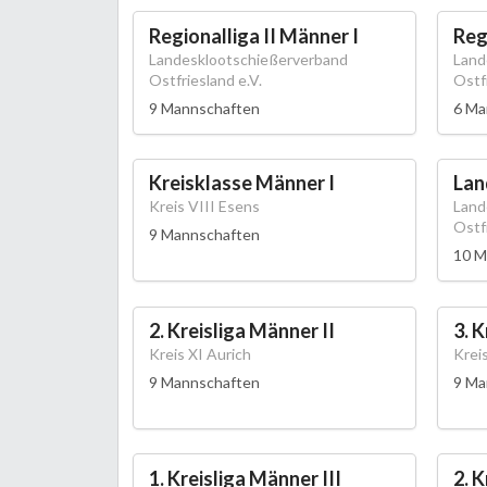
Regionalliga II Männer I
Reg
Landesklootschießerverband
Land
Ostfriesland e.V.
Ostfr
9 Mannschaften
6 Ma
Kreisklasse Männer I
Lan
Kreis VIII Esens
Land
Ostfr
9 Mannschaften
10 M
2. Kreisliga Männer II
3. K
Kreis XI Aurich
Kreis
9 Mannschaften
9 Ma
1. Kreisliga Männer III
2. K