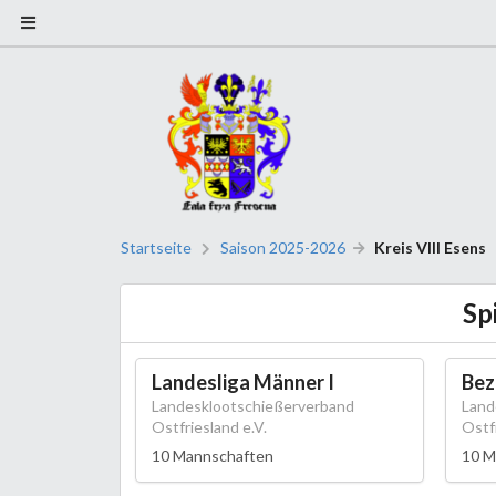
Startseite
Saison 2025-2026
Kreis VIII Esens
Sp
Landesliga Männer I
Bez
Landesklootschießerverband
Land
Ostfriesland e.V.
Ostfr
10 Mannschaften
10 M