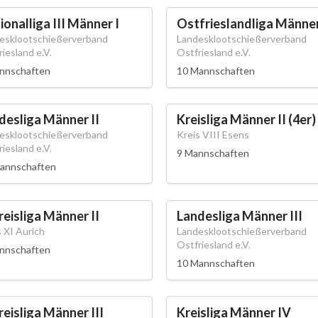
ionalliga III Männer I
Ostfrieslandliga Männer
esklootschießerverband
Landesklootschießerverband
iesland e.V.
Ostfriesland e.V.
nnschaften
10 Mannschaften
desliga Männer II
Kreisliga Männer II (4er)
esklootschießerverband
Kreis VIII Esens
iesland e.V.
9 Mannschaften
annschaften
reisliga Männer II
Landesliga Männer III
 XI Aurich
Landesklootschießerverband
Ostfriesland e.V.
nnschaften
10 Mannschaften
reisliga Männer III
Kreisliga Männer IV