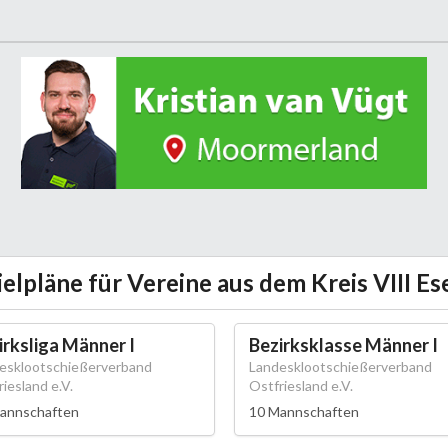
ielpläne für Vereine aus dem Kreis VIII Es
irksliga Männer I
Bezirksklasse Männer I
esklootschießerverband
Landesklootschießerverband
iesland e.V.
Ostfriesland e.V.
annschaften
10 Mannschaften