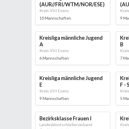
(AUR//FRI/WTM/NOR/ESE)
(AU
Kreis VIII Esens
Krei
10 Mannschaften
9 Ma
Kreisliga männliche Jugend
Kre
A
B
Kreis VIII Esens
Krei
6 Mannschaften
7 Ma
Kreisliga männliche Jugend
Kre
E
F - 
Kreis VIII Esens
Krei
9 Mannschaften
5 Ma
Bezirksklasse Frauen I
Krei
Landesklootschießerverband
Krei