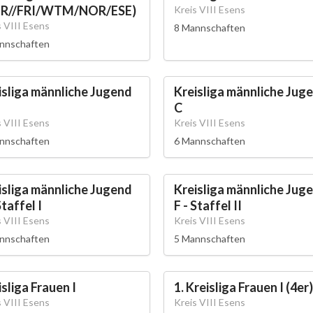
R//FRI/WTM/NOR/ESE)
Kreis VIII Esens
s VIII Esens
8 Mannschaften
nnschaften
isliga männliche Jugend
Kreisliga männliche Jug
C
s VIII Esens
Kreis VIII Esens
nnschaften
6 Mannschaften
isliga männliche Jugend
Kreisliga männliche Jug
Staffel I
F - Staffel II
s VIII Esens
Kreis VIII Esens
nnschaften
5 Mannschaften
sliga Frauen I
1. Kreisliga Frauen I (4er)
s VIII Esens
Kreis VIII Esens